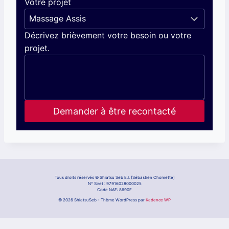
Votre projet
Décrivez brièvement votre besoin ou votre
projet.
Demander à être recontacté
Tous droits réservés © Shiatsu Seb E.I. (Sébastien Chomette)
N° Siret : 97916028000025
Code NAF: 8690F
© 2026 ShiatsuSeb - Thème WordPress par
Kadence WP